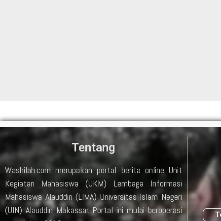
Tentang
Washilah.com merupakan portal berita online Unit
Kegiatan Mahasiswa (UKM) Lembaga Informasi
Mahasiswa Alauddin (LIMA) Universitas Islam Negeri
(UIN) Alauddin Makassar. Portal ini mulai beroperasi
T