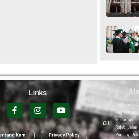
Al
Links
Redaksi: UK
Kegiatan Ma
Makassar
Rujab: Jalan
Romang Pol
entang Kami
Privacy Policy