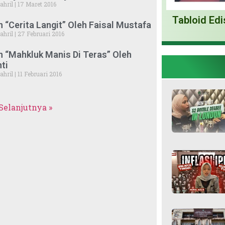
ahril
17 Maret 2016
Tabloid Edi
 “Cerita Langit” Oleh Faisal Mustafa
ahril
27 Februari 2016
 “Mahkluk Manis Di Teras” Oleh
ti
ahril
11 Februari 2016
Selanjutnya »