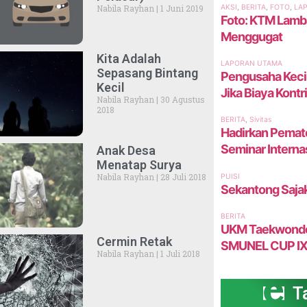
Nabila Rayhan
1 Juni 2019
Kita Adalah
Sepasang Bintang
Kecil
Nabila Rayhan
30 Agustus
2018
Anak Desa
Menatap Surya
Nabila Rayhan
28 Juli 2018
Cermin Retak
Nabila Rayhan
1 Juli 2018
Ta