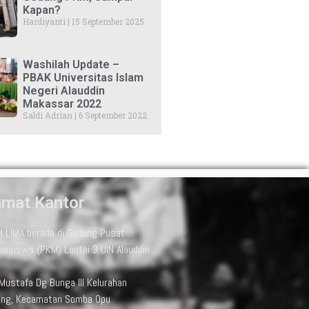
Kapan?
Hardiyanti
15 September 2025
Washilah Update –
PBAK Universitas Islam
Negeri Alauddin
Makassar 2022
Saldi Adrian
6 September 2022
amat Kantor
M LIMA berada di Gedung Pusat
hasiswa (PKM) Lantai 3 UIN Alauddin
 Mustafa Dg Bunga III Kelurahan
ong, Kecamatan Somba Opu