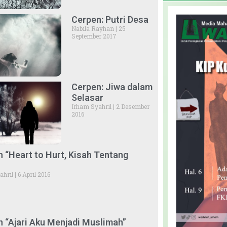
Cerpen: Putri Desa
Nabila Rayhan
25
September 2017
Cerpen: Jiwa dalam
Selasar
Irham Syahril
2 Desember
2016
 “Heart to Hurt, Kisah Tentang
ahril
6 April 2016
 “Ajari Aku Menjadi Muslimah”