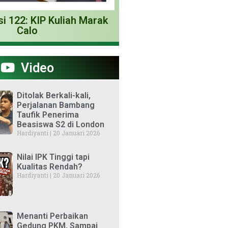
si 122: KIP Kuliah Marak
Calo
Video
Ditolak Berkali-kali,
Perjalanan Bambang
Taufik Penerima
Beasiswa S2 di London
Hardiyanti
20 Januari 2026
Nilai IPK Tinggi tapi
Kualitas Rendah?
Hardiyanti
20 Januari 2026
Menanti Perbaikan
Gedung PKM, Sampai