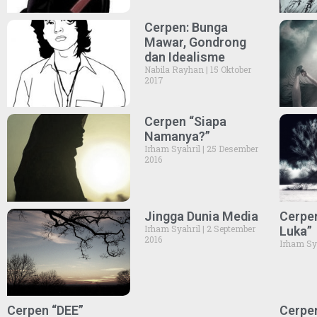
Cerpen: Bunga
Mawar, Gondrong
dan Idealisme
Nabila Rayhan
15 Oktober
2017
Cerpen “Siapa
Namanya?”
Irham Syahril
25 Desember
2016
Jingga Dunia Media
Cerpen
Irham Syahril
2 September
Luka”
2016
Irham Sy
Cerpen “DEE”
Cerpen