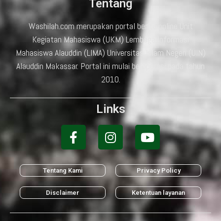
Tentang
Washilah.com merupakan portal berita online Unit
Kegiatan Mahasiswa (UKM) Lembaga Informasi
Mahasiswa Alauddin (LIMA) Universitas Islam Negeri (UIN)
Alauddin Makassar. Portal ini mulai beroperasi pada tahun
2010.
Links
Tentang Kami
Privacy Policy
Disclaimer
Ketentuan layanan