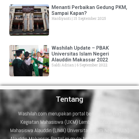
Menanti Perbaikan Gedung PKM,
Sampai Kapan?
Hardiyanti
15 September 2025
Washilah Update – PBAK
Universitas Islam Negeri
Alauddin Makassar 2022
Saldi Adrian
6 September 2022
Tentang
Washilah.com merupakan portal berita online Unit
Kegiatan Mahasiswa (UKM) Lembaga Informasi
Mahasiswa Alauddin (LIMA) Universitas Islam Negeri (UIN)
Alauddin Makassar. Portal ini mulai beroperasi pada tahun