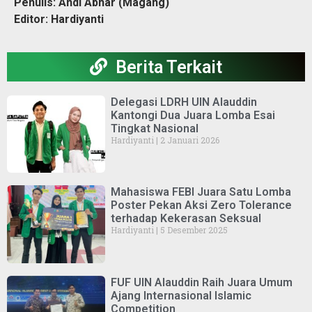
Penulis: Andi Abhar (Magang)
Editor: Hardiyanti
Berita Terkait
Delegasi LDRH UIN Alauddin
Kantongi Dua Juara Lomba Esai
Tingkat Nasional
Hardiyanti
2 Januari 2026
Mahasiswa FEBI Juara Satu Lomba
Poster Pekan Aksi Zero Tolerance
terhadap Kekerasan Seksual
Hardiyanti
5 Desember 2025
FUF UIN Alauddin Raih Juara Umum
Ajang Internasional Islamic
Competition