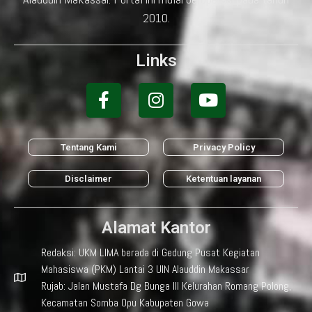
2010.
Links
Tentang Kami
Privacy Policy
Disclaimer
Ketentuan layanan
Alamat Kantor
Redaksi: UKM LIMA berada di Gedung Pusat Kegiatan
Mahasiswa (PKM) Lantai 3 UIN Alauddin Makassar
Rujab: Jalan Mustafa Dg Bunga III Kelurahan Romang Polong,
Kecamatan Somba Opu Kabupaten Gowa